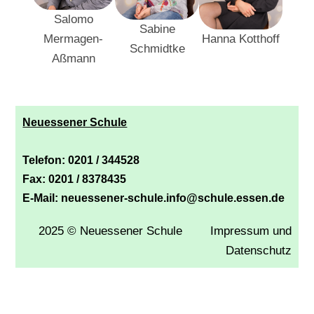
Salomo
Sabine
S
Hanna Kotthoff
Mermagen-
Schmidtke
Hüt
Aßmann
Neuessener Schule
Telefon: 0201 / 344528
Fax: 0201 / 8378435
E-Mail: neuessener-schule.info@schule.essen.de
2025 © Neuessener Schule
Impressum und
Datenschutz