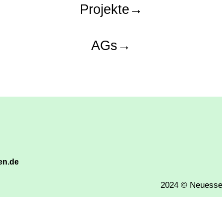
Projekte→
AGs→
en.de
2024 © Neues